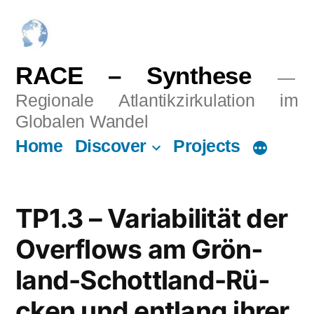
Skip
to
content
RACE – Synthese
Regionale Atlantikzirkulation im
Globalen Wandel
Home
Discover
Projects
TP1.3 – Va­ria­bi­li­tät der
Over­flows am Grön­
land-Schott­land-Rü­
cken und ent­lang ih­rer